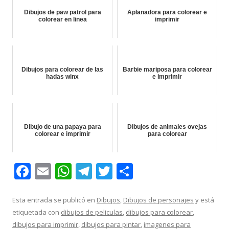
Dibujos de paw patrol para
Aplanadora para colorear e
colorear en linea
imprimir
Dibujos para colorear de las
Barbie mariposa para colorear
hadas winx
e imprimir
Dibujo de una papaya para
Dibujos de animales ovejas
colorear e imprimir
para colorear
F
E
W
T
T
C
ac
m
h
el
w
o
e
ai
at
e
itt
m
Esta entrada se publicó en
Dibujos
,
Dibujos de personajes
y está
etiquetada con
dibujos de peliculas
,
dibujos para colorear
,
b
l
s
gr
er
p
dibujos para imprimir
,
dibujos para pintar
,
imagenes para