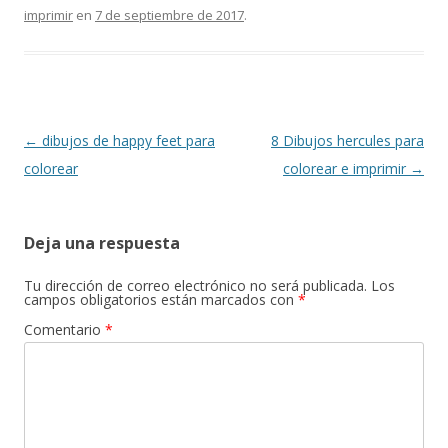
o
A
a
ar
imprimir
en
7 de septiembre de 2017
.
o
p
m
ti
k
p
r
Navegación
←
dibujos de happy feet para
8 Dibujos hercules para
de
colorear
colorear e imprimir
→
entradas
Deja una respuesta
Tu dirección de correo electrónico no será publicada.
Los
campos obligatorios están marcados con
*
Comentario
*