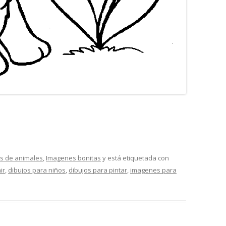
m
os de animales
,
Imagenes bonitas
y está etiquetada con
ir
,
dibujos para niños
,
dibujos para pintar
,
imagenes para
r