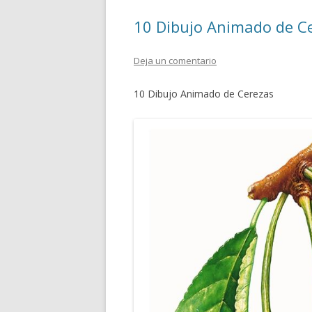
k
p
r
10 Dibujo Animado de C
Deja un comentario
10 Dibujo Animado de Cerezas