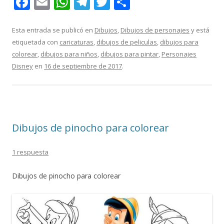
F
E
W
T
T
C
ac
m
h
el
w
o
e
ai
at
e
itt
m
Esta entrada se publicó en
Dibujos
,
Dibujos de personajes
y está
etiquetada con
caricaturas
,
dibujos de peliculas
,
dibujos para
b
l
s
gr
er
p
colorear
,
dibujos para niños
,
dibujos para pintar
,
Personajes
o
A
a
ar
Disney
en
16 de septiembre de 2017
.
o
p
m
ti
k
p
r
Dibujos de pinocho para colorear
1 respuesta
Dibujos de pinocho para colorear