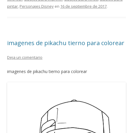
o
A
a
ar
pintar
,
Personajes Disney
en
16 de septiembre de 2017
.
o
p
m
ti
k
p
r
imagenes de pikachu tierno para colorear
Deja un comentario
imagenes de pikachu tierno para colorear