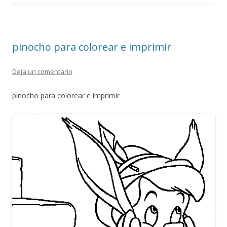
o
p
m
ti
k
p
r
pinocho para colorear e imprimir
Deja un comentario
pinocho para colorear e imprimir