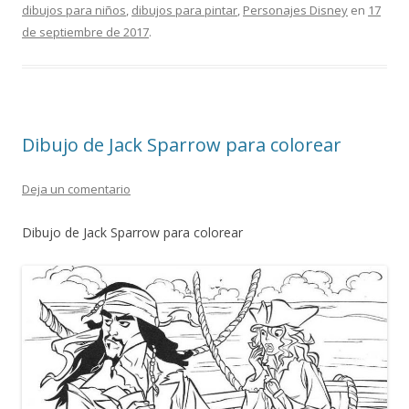
b
l
s
gr
er
p
dibujos para niños
,
dibujos para pintar
,
Personajes Disney
en
17
o
A
a
ar
de septiembre de 2017
.
o
p
m
ti
k
p
r
Dibujo de Jack Sparrow para colorear
Deja un comentario
Dibujo de Jack Sparrow para colorear