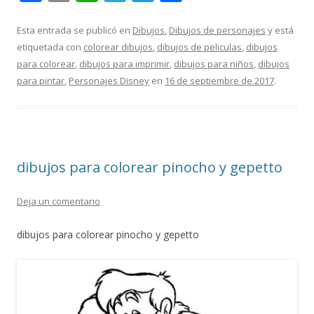
ac
m
h
el
w
o
e
ai
at
e
itt
m
Esta entrada se publicó en
Dibujos
,
Dibujos de personajes
y está
etiquetada con
colorear dibujos
,
dibujos de peliculas
,
dibujos
b
l
s
gr
er
p
para colorear
,
dibujos para imprimir
,
dibujos para niños
,
dibujos
o
A
a
ar
para pintar
,
Personajes Disney
en
16 de septiembre de 2017
.
o
p
m
ti
k
p
r
dibujos para colorear pinocho y gepetto
Deja un comentario
dibujos para colorear pinocho y gepetto