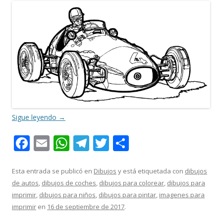
Sigue leyendo
→
F
E
W
T
T
C
ac
m
h
el
w
o
e
ai
at
e
itt
m
Esta entrada se publicó en
Dibujos
y está etiquetada con
dibujos
de autos
,
dibujos de coches
,
dibujos para colorear
,
dibujos para
b
l
s
gr
er
p
imprimir
,
dibujos para niños
,
dibujos para pintar
,
imagenes para
o
A
a
ar
imprimir
en
16 de septiembre de 2017
.