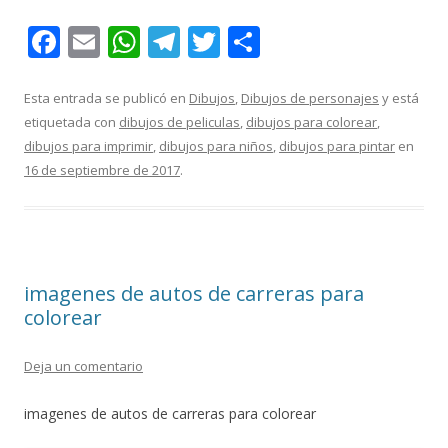
F
E
W
T
T
C
ac
m
h
el
w
o
e
ai
at
e
itt
m
Esta entrada se publicó en
Dibujos
,
Dibujos de personajes
y está
etiquetada con
dibujos de peliculas
,
dibujos para colorear
,
b
l
s
gr
er
p
dibujos para imprimir
,
dibujos para niños
,
dibujos para pintar
en
o
A
a
ar
16 de septiembre de 2017
.
o
p
m
ti
k
p
r
imagenes de autos de carreras para
colorear
Deja un comentario
imagenes de autos de carreras para colorear