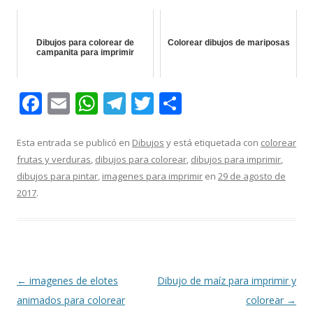
Dibujos para colorear de
Colorear dibujos de mariposas
campanita para imprimir
F
E
W
T
T
C
ac
m
h
el
w
o
e
ai
at
e
itt
m
Esta entrada se publicó en
Dibujos
y está etiquetada con
colorear
frutas y verduras
,
dibujos para colorear
,
dibujos para imprimir
,
b
l
s
gr
er
p
dibujos para pintar
,
imagenes para imprimir
en
29 de agosto de
o
A
a
ar
2017
.
o
p
m
ti
k
p
r
Navegación
←
imagenes de elotes
Dibujo de maíz para imprimir y
de
animados para colorear
colorear
→