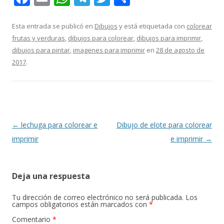
ac
m
h
el
w
o
e
ai
at
e
itt
m
Esta entrada se publicó en
Dibujos
y está etiquetada con
colorear
frutas y verduras
,
dibujos para colorear
,
dibujos para imprimir
,
b
l
s
gr
er
p
dibujos para pintar
,
imagenes para imprimir
en
28 de agosto de
o
A
a
ar
2017
.
o
p
m
ti
k
p
r
Navegación
←
lechuga para colorear e
Dibujo de elote para colorear
de
imprimir
e imprimir
→
entradas
Deja una respuesta
Tu dirección de correo electrónico no será publicada.
Los
campos obligatorios están marcados con
*
Comentario
*