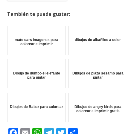
También te puede gustar:
mate cars imagenes para
dibujos de albañiles a color
colorear e imprimir
Dibujo de dumbo el elefante
Dibujos de plaza sesamo para
para pintar
pintar
Dibujos de Babar para colorear
Dibujos de angry birds para
colorear e imprimir gratis
F
E
W
T
T
C