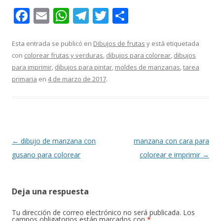
F
E
W
T
T
C
ac
m
h
el
w
o
e
ai
at
e
itt
m
Esta entrada se publicó en
Dibujos de frutas
y está etiquetada
con
colorear frutas y verduras
,
dibujos para colorear
,
dibujos
b
l
s
gr
er
p
para imprimir
,
dibujos para pintar
,
moldes de manzanas
,
tarea
o
A
a
ar
primaria
en
4 de marzo de 2017
.
o
p
m
ti
k
p
r
Navegación
←
dibujo de manzana con
manzana con cara para
de
gusano para colorear
colorear e imprimir
→
entradas
Deja una respuesta
Tu dirección de correo electrónico no será publicada.
Los
campos obligatorios están marcados con
*