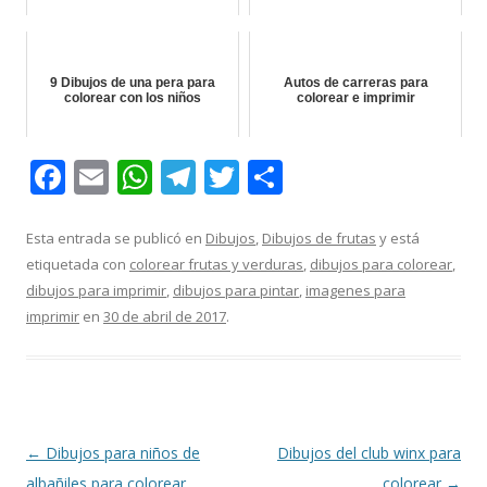
9 Dibujos de una pera para
Autos de carreras para
colorear con los niños
colorear e imprimir
F
E
W
T
T
C
ac
m
h
el
w
o
e
ai
at
e
itt
m
Esta entrada se publicó en
Dibujos
,
Dibujos de frutas
y está
etiquetada con
colorear frutas y verduras
,
dibujos para colorear
,
b
l
s
gr
er
p
dibujos para imprimir
,
dibujos para pintar
,
imagenes para
o
A
a
ar
imprimir
en
30 de abril de 2017
.
o
p
m
ti
k
p
r
Navegación
←
Dibujos para niños de
Dibujos del club winx para
de
albañiles para colorear
colorear
→