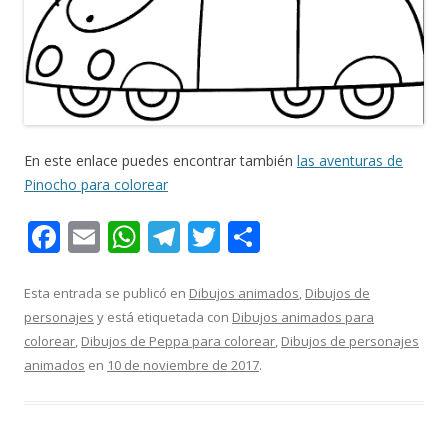
En este enlace puedes encontrar también
las aventuras de
Pinocho para colorear
F
E
W
T
T
C
ac
m
h
el
w
o
e
ai
at
e
itt
m
Esta entrada se publicó en
Dibujos animados
,
Dibujos de
personajes
y está etiquetada con
Dibujos animados para
b
l
s
gr
er
p
colorear
,
Dibujos de Peppa para colorear
,
Dibujos de personajes
o
A
a
ar
animados
en
10 de noviembre de 2017
.
o
p
m
ti
k
p
r