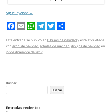
Sigue leyendo
→
F
E
W
T
T
C
ac
m
h
el
w
o
e
ai
at
e
itt
m
Esta entrada se publicó en
Dibujos de navidad
y está etiquetada
con
arbol de navidad
,
arboles de navidad
,
dibujos de navidad
en
b
l
s
gr
er
p
27 de diciembre de 2017
.
o
A
a
ar
o
p
m
ti
k
p
r
Buscar
Buscar
Entradas recientes