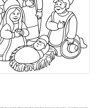
vidad
y está etiquetada con
los 3 reyes magos
,
regalos reyes