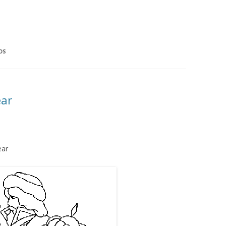
OS
ear
ear