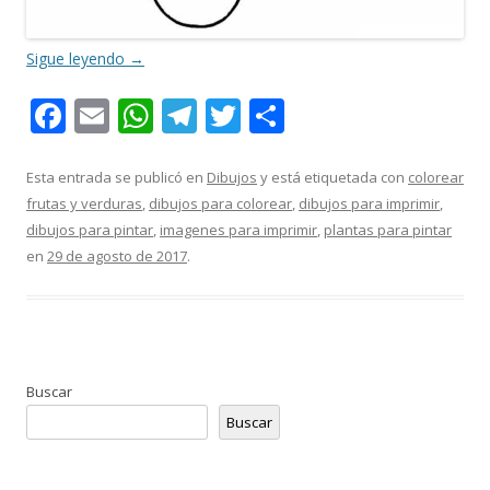
Sigue leyendo
→
F
E
W
T
T
C
ac
m
h
el
w
o
e
ai
at
e
itt
m
Esta entrada se publicó en
Dibujos
y está etiquetada con
colorear
frutas y verduras
,
dibujos para colorear
,
dibujos para imprimir
,
b
l
s
gr
er
p
dibujos para pintar
,
imagenes para imprimir
,
plantas para pintar
o
A
a
ar
en
29 de agosto de 2017
.
o
p
m
ti
k
p
r
Buscar
Buscar