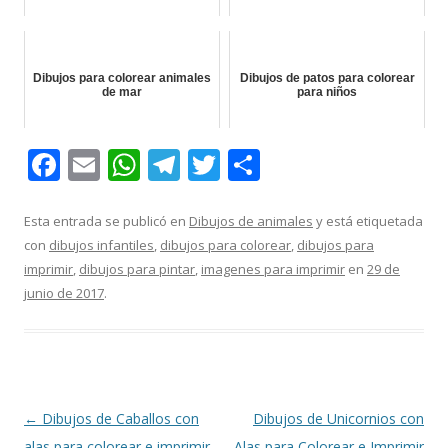
Dibujos para colorear animales
Dibujos de patos para colorear
de mar
para niños
F
E
W
T
T
C
ac
m
h
el
w
o
e
ai
at
e
itt
m
Esta entrada se publicó en
Dibujos de animales
y está etiquetada
con
dibujos infantiles
,
dibujos para colorear
,
dibujos para
b
l
s
gr
er
p
imprimir
,
dibujos para pintar
,
imagenes para imprimir
en
29 de
o
A
a
ar
junio de 2017
.
o
p
m
ti
k
p
r
Navegación
←
Dibujos de Caballos con
Dibujos de Unicornios con
de
alas para colorear e imprimir
Alas para Colorear e Imprimir