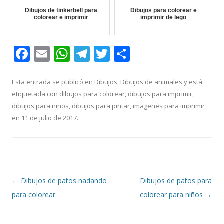
Dibujos de tinkerbell para
Dibujos para colorear e
colorear e imprimir
imprimir de lego
F
E
W
T
T
C
ac
m
h
el
w
o
e
ai
at
e
itt
m
Esta entrada se publicó en
Dibujos
,
Dibujos de animales
y está
etiquetada con
dibujos para colorear
,
dibujos para imprimir
,
b
l
s
gr
er
p
dibujos para niños
,
dibujos para pintar
,
imagenes para imprimir
o
A
a
ar
en
11 de julio de 2017
.
o
p
m
ti
k
p
r
Navegación
←
Dibujos de patos nadando
Dibujos de patos para
de
para colorear
colorear para niños
→
entradas