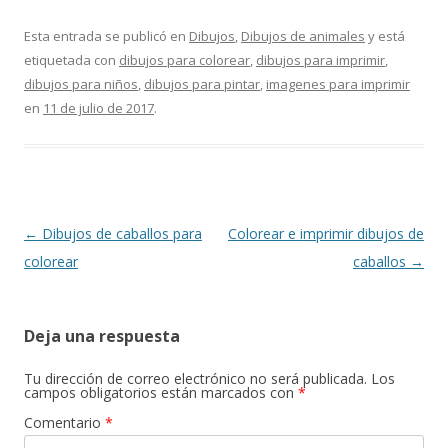
ac
m
h
el
w
o
e
ai
at
e
itt
m
Esta entrada se publicó en
Dibujos
,
Dibujos de animales
y está
etiquetada con
dibujos para colorear
,
dibujos para imprimir
,
b
l
s
gr
er
p
dibujos para niños
,
dibujos para pintar
,
imagenes para imprimir
o
A
a
ar
en
11 de julio de 2017
.
o
p
m
ti
k
p
r
Navegación
←
Dibujos de caballos para
Colorear e imprimir dibujos de
de
colorear
caballos
→
entradas
Deja una respuesta
Tu dirección de correo electrónico no será publicada.
Los
campos obligatorios están marcados con
*
Comentario
*