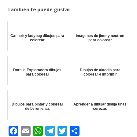
También te puede gustar:
Cat noir y ladybug dibujos para
imagenes de jimmy neutron
colorear
para colorear
Dora la Exploradora dibujos
Dibujos de aladdin para
para colorear
colorear e imprimir
Dibujos para pintar y colorear
Aprender a dibujar dibuja unas
de berenjenas
cerezas
F
E
W
T
T
C