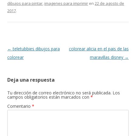
b
l
s
gr
er
p
dibujos para pintar
,
imagenes para imprimir
en
22 de agosto de
o
A
a
ar
2017
.
o
p
m
ti
k
p
r
Navegación
←
teletubbies dibujos para
colorear alicia en el pais de las
de
colorear
maravillas disney
→
entradas
Deja una respuesta
Tu dirección de correo electrónico no será publicada.
Los
campos obligatorios están marcados con
*
Comentario
*