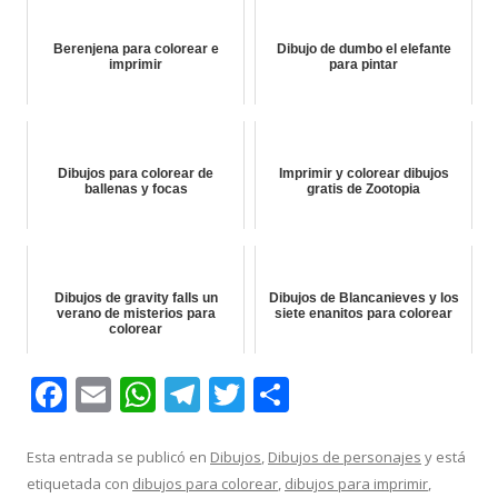
Berenjena para colorear e
Dibujo de dumbo el elefante
imprimir
para pintar
Dibujos para colorear de
Imprimir y colorear dibujos
ballenas y focas
gratis de Zootopia
Dibujos de gravity falls un
Dibujos de Blancanieves y los
verano de misterios para
siete enanitos para colorear
colorear
F
E
W
T
T
C
ac
m
h
el
w
o
e
ai
at
e
itt
m
Esta entrada se publicó en
Dibujos
,
Dibujos de personajes
y está
etiquetada con
dibujos para colorear
,
dibujos para imprimir
,