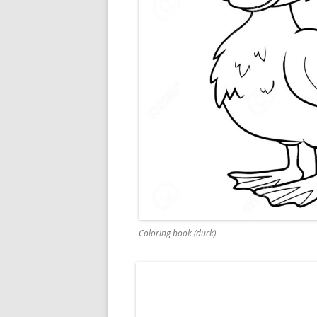
Coloring book (duck)