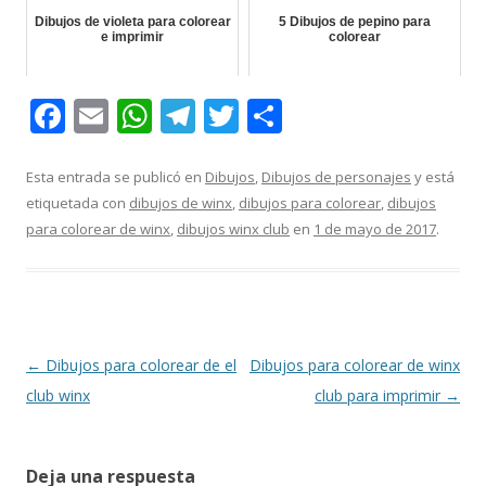
Dibujos de violeta para colorear
5 Dibujos de pepino para
e imprimir
colorear
F
E
W
T
T
C
ac
m
h
el
w
o
e
ai
at
e
itt
m
Esta entrada se publicó en
Dibujos
,
Dibujos de personajes
y está
etiquetada con
dibujos de winx
,
dibujos para colorear
,
dibujos
b
l
s
gr
er
p
para colorear de winx
,
dibujos winx club
en
1 de mayo de 2017
.
o
A
a
ar
o
p
m
ti
k
p
r
Navegación
←
Dibujos para colorear de el
Dibujos para colorear de winx
de
club winx
club para imprimir
→
entradas
Deja una respuesta