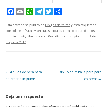
F
E
W
T
T
C
ac
m
h
el
w
o
e
ai
at
e
itt
m
Esta entrada se publicó en
Dibujos de frutas
y está etiquetada
con
colorear frutas y verduras
,
dibujos para colorear
,
dibujos
b
l
s
gr
er
p
para imprimir
,
dibujos para niños
,
dibujos para pintar
en
18 de
o
A
a
ar
mayo de 2017
.
o
p
m
ti
k
p
r
Navegación
←
dibujos de pera para
Dibujo de fruta la pera para
de
colorear e imprimir
colorear
→
entradas
Deja una respuesta
Tu dirección de correo electrónico no será publicada.
Los