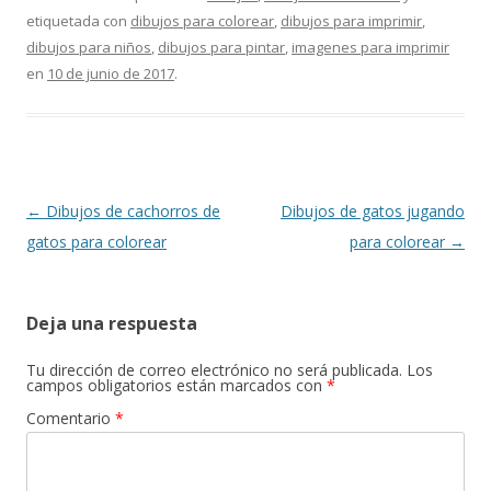
e
ai
at
e
itt
m
etiquetada con
dibujos para colorear
,
dibujos para imprimir
,
b
l
s
gr
er
p
dibujos para niños
,
dibujos para pintar
,
imagenes para imprimir
o
A
a
ar
en
10 de junio de 2017
.
o
p
m
ti
k
p
r
Navegación
←
Dibujos de cachorros de
Dibujos de gatos jugando
de
gatos para colorear
para colorear
→
entradas
Deja una respuesta
Tu dirección de correo electrónico no será publicada.
Los
campos obligatorios están marcados con
*
Comentario
*