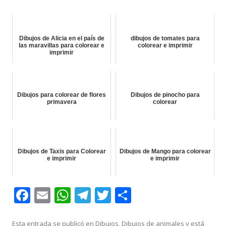
Dibujos de Alicia en el país de
dibujos de tomates para
las maravillas para colorear e
colorear e imprimir
imprimir
Dibujos para colorear de flores
Dibujos de pinocho para
primavera
colorear
Dibujos de Taxis para Colorear
Dibujos de Mango para colorear
e imprimir
e imprimir
F
E
W
T
T
C
ac
m
h
el
w
o
Esta entrada se publicó en
Dibujos
,
Dibujos de animales
y está