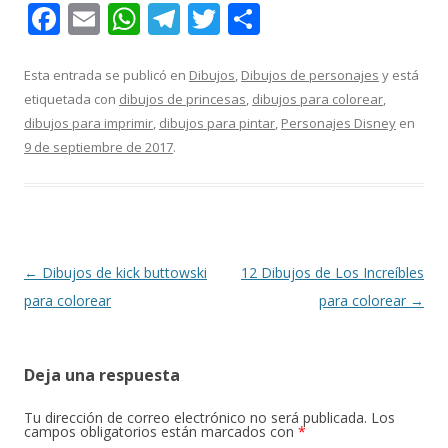
F
E
W
T
T
C
ac
m
h
el
w
o
e
ai
at
e
itt
m
Esta entrada se publicó en
Dibujos
,
Dibujos de personajes
y está
etiquetada con
dibujos de princesas
,
dibujos para colorear
,
b
l
s
gr
er
p
dibujos para imprimir
,
dibujos para pintar
,
Personajes Disney
en
o
A
a
ar
9 de septiembre de 2017
.
o
p
m
ti
k
p
r
Navegación
←
Dibujos de kick buttowski
12 Dibujos de Los Increíbles
de
para colorear
para colorear
→
entradas
Deja una respuesta
Tu dirección de correo electrónico no será publicada.
Los
campos obligatorios están marcados con
*