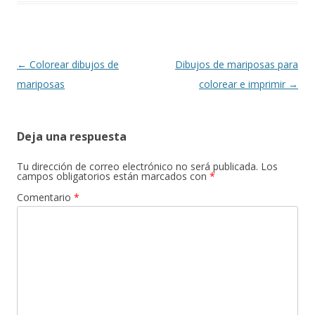
k
p
r
Navegación
←
Colorear dibujos de
Dibujos de mariposas para
de
mariposas
colorear e imprimir
→
entradas
Deja una respuesta
Tu dirección de correo electrónico no será publicada.
Los
campos obligatorios están marcados con
*
Comentario
*