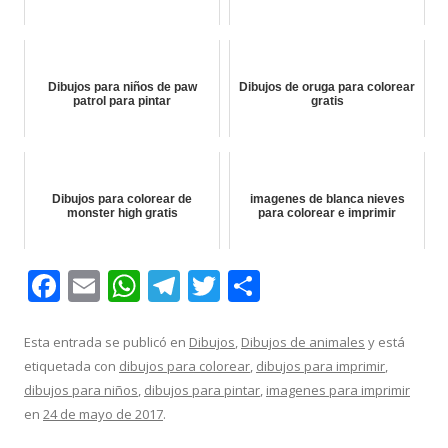
Dibujos para niños de paw
Dibujos de oruga para colorear
patrol para pintar
gratis
Dibujos para colorear de
imagenes de blanca nieves
monster high gratis
para colorear e imprimir
F
E
W
T
T
C
ac
m
h
el
w
o
e
ai
at
e
itt
m
Esta entrada se publicó en
Dibujos
,
Dibujos de animales
y está
etiquetada con
dibujos para colorear
,
dibujos para imprimir
,
b
l
s
gr
er
p
dibujos para niños
,
dibujos para pintar
,
imagenes para imprimir
o
A
a
ar
en
24 de mayo de 2017
.
o
p
m
ti