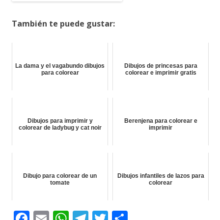
También te puede gustar:
La dama y el vagabundo dibujos
Dibujos de princesas para
para colorear
colorear e imprimir gratis
Dibujos para imprimir y
Berenjena para colorear e
colorear de ladybug y cat noir
imprimir
Dibujo para colorear de un
Dibujos infantiles de lazos para
tomate
colorear
F
E
W
T
T
C