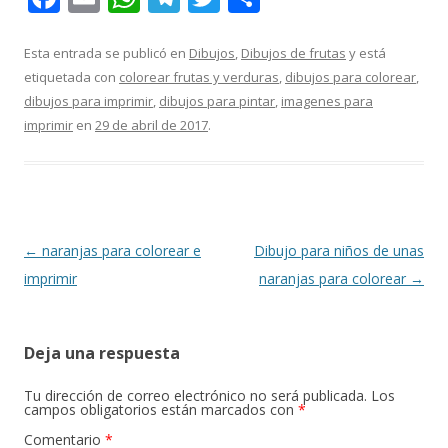
ac
m
h
el
w
o
e
ai
at
e
itt
m
Esta entrada se publicó en
Dibujos
,
Dibujos de frutas
y está
etiquetada con
colorear frutas y verduras
,
dibujos para colorear
,
b
l
s
gr
er
p
dibujos para imprimir
,
dibujos para pintar
,
imagenes para
o
A
a
ar
imprimir
en
29 de abril de 2017
.
o
p
m
ti
k
p
r
Navegación
←
naranjas para colorear e
Dibujo para niños de unas
de
imprimir
naranjas para colorear
→
entradas
Deja una respuesta
Tu dirección de correo electrónico no será publicada.
Los
campos obligatorios están marcados con
*
Comentario
*