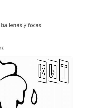
 ballenas y focas
as.