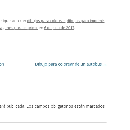
m
 etiquetada con
dibujos para colorear
,
dibujos para imprimir
,
agenes para imprimir
en
6 de julio de 2017
.
r
con
Dibujo para colorear de un autobus
→
erá publicada.
Los campos obligatorios están marcados