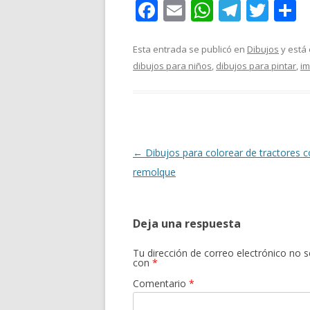
F
E
W
T
T
C
ac
m
h
el
w
o
e
ai
at
e
itt
Esta entrada se publicó en
Dibujos
y está
dibujos para niños
,
dibujos para pintar
,
im
b
l
s
gr
er
p
o
A
a
a
o
p
m
ti
k
p
r
Navegación
←
Dibujos para colorear de tractores 
de
remolque
entradas
Deja una respuesta
Tu dirección de correo electrónico no s
con
*
Comentario
*