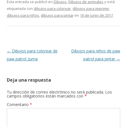
e
ai
at
e
itt
m
Esta entrada se publicó en
Dibujos
,
Dibujos de animales
y está
etiquetada con
dibujos para colorear
,
dibujos para imprimir
,
b
l
s
gr
er
p
dibujos para niños
,
dibujos para pintar
en
16 de junio de 2017
.
o
A
a
ar
o
p
m
ti
k
p
r
Navegación
←
Dibujos para colorear de
Dibujos para niños de paw
de
paw patrol zuma
patrol para pintar
→
entradas
Deja una respuesta
Tu dirección de correo electrónico no será publicada.
Los
campos obligatorios están marcados con
*
Comentario
*