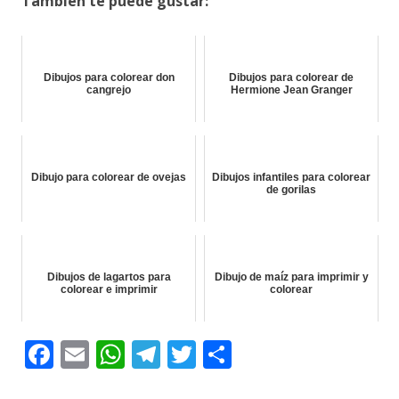
También te puede gustar:
Dibujos para colorear don
Dibujos para colorear de
cangrejo
Hermione Jean Granger
Dibujo para colorear de ovejas
Dibujos infantiles para colorear
de gorilas
Dibujos de lagartos para
Dibujo de maíz para imprimir y
colorear e imprimir
colorear
F
E
W
T
T
C
ac
m
h
el
w
o