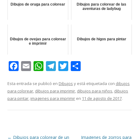
Dibujos de oruga para colorear
Dibujos para colorear de las
aventuras de ladybug
Dibujos de ovejas para colorear
Dibujos de higos para pintar
e imprimir
F
E
W
T
T
C
ac
m
h
el
w
o
e
ai
at
e
itt
m
Esta entrada se publicó en
Dibujos
y está etiquetada con
dibujos
para colorear
,
dibujos para imprimir
,
dibujos para niños
,
dibujos
b
l
s
gr
er
p
para pintar
,
imagenes para imprimir
en
11 de agosto de 2017
.
o
A
a
ar
o
p
m
ti
k
p
r
Navegación
←
Dibujos para colorear de un
Imagenes de zorros para