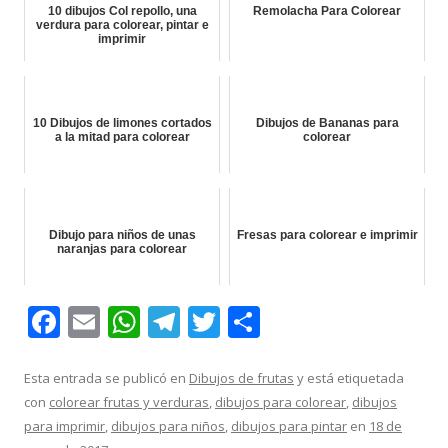
10 dibujos Col repollo, una
Remolacha Para Colorear
verdura para colorear, pintar e
imprimir
10 Dibujos de limones cortados
Dibujos de Bananas para
a la mitad para colorear
colorear
Dibujo para niños de unas
Fresas para colorear e imprimir
naranjas para colorear
F
E
W
T
T
C
ac
m
h
el
w
o
e
ai
at
e
itt
m
Esta entrada se publicó en
Dibujos de frutas
y está etiquetada
con
colorear frutas y verduras
,
dibujos para colorear
,
dibujos
b
l
s
gr
er
p
para imprimir
,
dibujos para niños
,
dibujos para pintar
en
18 de