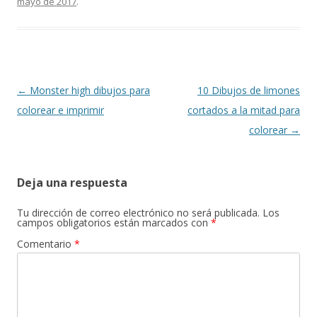
o
A
a
ar
mayo de 2017
.
o
p
m
ti
k
p
r
Navegación
←
Monster high dibujos para
10 Dibujos de limones
de
colorear e imprimir
cortados a la mitad para
entradas
colorear
→
Deja una respuesta
Tu dirección de correo electrónico no será publicada.
Los
campos obligatorios están marcados con
*
Comentario
*