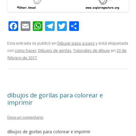
F
E
W
T
T
C
ac
m
h
el
w
o
e
ai
at
e
itt
m
Esta entrada se publicó en
Dibujar paso a paso
y está etiquetada
con
como hacer
,
Dibujos de gorilas
,
Tutoriales de dibujo
en
23 de
b
l
s
gr
er
p
febrero de 2017
.
o
A
a
ar
o
p
m
ti
k
p
r
dibujos de gorilas para colorear e
imprimir
Deja un comentario
dibujos de gorilas para colorear e imprimir