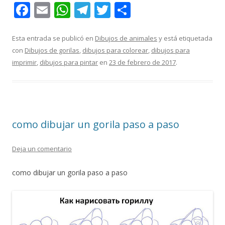
F
E
W
T
T
C
ac
m
h
el
w
o
e
ai
at
e
itt
m
Esta entrada se publicó en
Dibujos de animales
y está etiquetada
con
Dibujos de gorilas
,
dibujos para colorear
,
dibujos para
b
l
s
gr
er
p
imprimir
,
dibujos para pintar
en
23 de febrero de 2017
.
o
A
a
ar
o
p
m
ti
k
p
r
como dibujar un gorila paso a paso
Deja un comentario
como dibujar un gorila paso a paso