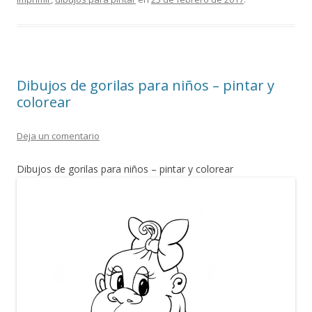
o
A
a
ar
o
p
m
ti
k
p
r
Dibujos de gorilas para niños – pintar y
colorear
Deja un comentario
Dibujos de gorilas para niños – pintar y colorear