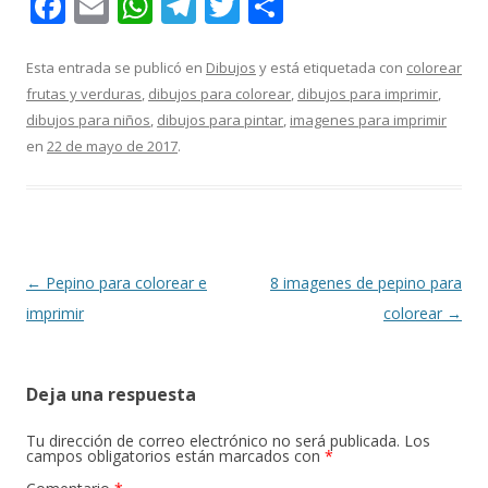
F
E
W
T
T
C
ac
m
h
el
w
o
e
ai
at
e
itt
m
Esta entrada se publicó en
Dibujos
y está etiquetada con
colorear
frutas y verduras
,
dibujos para colorear
,
dibujos para imprimir
,
b
l
s
gr
er
p
dibujos para niños
,
dibujos para pintar
,
imagenes para imprimir
o
A
a
ar
en
22 de mayo de 2017
.
o
p
m
ti
k
p
r
Navegación
←
Pepino para colorear e
8 imagenes de pepino para
de
imprimir
colorear
→
entradas
Deja una respuesta
Tu dirección de correo electrónico no será publicada.
Los
campos obligatorios están marcados con
*