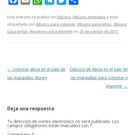
ac
m
h
el
w
o
e
ai
at
e
itt
m
Esta entrada se publicó en
Dibujos
,
Dibujos animados
y está
etiquetada con
dibujos para colorear
,
dibujos para niños
,
dibujos
b
l
s
gr
er
p
para pintar
,
imagenes para imprimir
en
25 de agosto de 2017
.
o
A
a
ar
o
p
m
ti
k
p
r
Navegación
←
colorear alicia en el pais de
Dibujos de Alicia en el país de
de
las maravillas disney
las maravillas para colorear e
entradas
imprimir
→
Deja una respuesta
Tu dirección de correo electrónico no será publicada.
Los
campos obligatorios están marcados con
*
Comentario
*