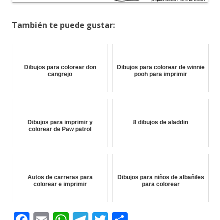
También te puede gustar:
Dibujos para colorear don
Dibujos para colorear de winnie
cangrejo
pooh para imprimir
Dibujos para imprimir y
8 dibujos de aladdin
colorear de Paw patrol
Autos de carreras para
Dibujos para niños de albañiles
colorear e imprimir
para colorear
F
E
W
T
T
C