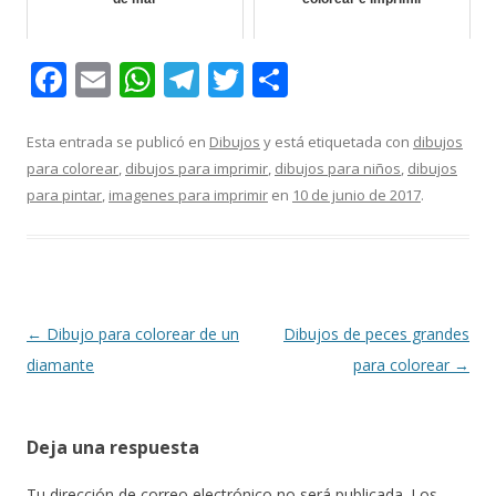
F
E
W
T
T
C
ac
m
h
el
w
o
e
ai
at
e
itt
m
Esta entrada se publicó en
Dibujos
y está etiquetada con
dibujos
para colorear
,
dibujos para imprimir
,
dibujos para niños
,
dibujos
b
l
s
gr
er
p
para pintar
,
imagenes para imprimir
en
10 de junio de 2017
.
o
A
a
ar
o
p
m
ti
k
p
r
Navegación
←
Dibujo para colorear de un
Dibujos de peces grandes
de
diamante
para colorear
→
entradas
Deja una respuesta
Tu dirección de correo electrónico no será publicada.
Los