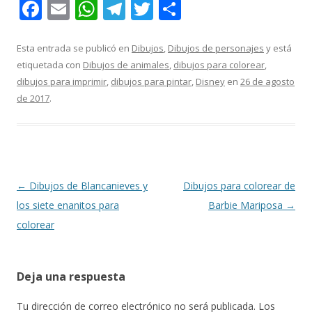
F
E
W
T
T
C
ac
m
h
el
w
o
e
ai
at
e
itt
m
Esta entrada se publicó en
Dibujos
,
Dibujos de personajes
y está
etiquetada con
Dibujos de animales
,
dibujos para colorear
,
b
l
s
gr
er
p
dibujos para imprimir
,
dibujos para pintar
,
Disney
en
26 de agosto
o
A
a
ar
de 2017
.
o
p
m
ti
k
p
r
Navegación
←
Dibujos de Blancanieves y
Dibujos para colorear de
de
los siete enanitos para
Barbie Mariposa
→
entradas
colorear
Deja una respuesta
Tu dirección de correo electrónico no será publicada.
Los