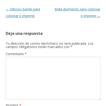
Navegación
←
Dibujos bambi para
Bella durmiente para colorear
de
colorear e imprimir
e imprimir
→
entradas
Deja una respuesta
Tu dirección de correo electrónico no será publicada.
Los
campos obligatorios están marcados con
*
Comentario
*
Nombre
*