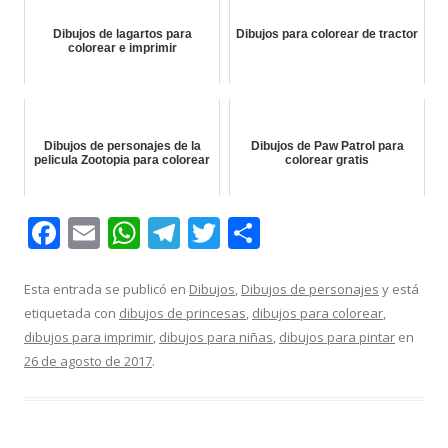
Dibujos de lagartos para
Dibujos para colorear de tractor
colorear e imprimir
Dibujos de personajes de la
Dibujos de Paw Patrol para
pelicula Zootopia para colorear
colorear gratis
F
E
W
T
T
C
ac
m
h
el
w
o
e
ai
at
e
itt
m
Esta entrada se publicó en
Dibujos
,
Dibujos de personajes
y está
etiquetada con
dibujos de princesas
,
dibujos para colorear
,
b
l
s
gr
er
p
dibujos para imprimir
,
dibujos para niñas
,
dibujos para pintar
en
o
A
a
ar
26 de agosto de 2017
.
o
p
m
ti
k
p
r