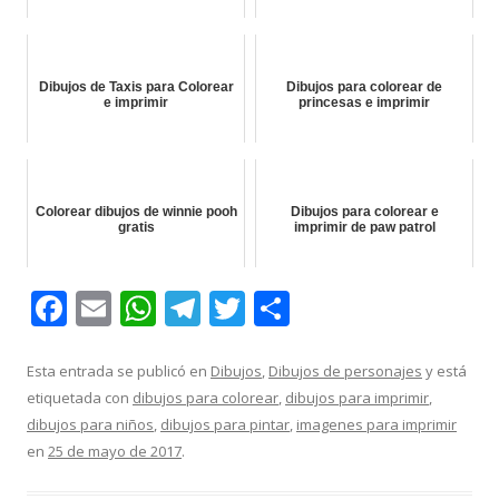
Dibujos de Taxis para Colorear
Dibujos para colorear de
e imprimir
princesas e imprimir
Colorear dibujos de winnie pooh
Dibujos para colorear e
gratis
imprimir de paw patrol
F
E
W
T
T
C
ac
m
h
el
w
o
e
ai
at
e
itt
m
Esta entrada se publicó en
Dibujos
,
Dibujos de personajes
y está
etiquetada con
dibujos para colorear
,
dibujos para imprimir
,
b
l
s
gr
er
p
dibujos para niños
,
dibujos para pintar
,
imagenes para imprimir
o
A
a
ar
en
25 de mayo de 2017
.
o
p
m
ti