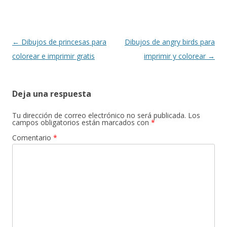
k
p
r
Navegación
←
Dibujos de princesas para
Dibujos de angry birds para
de
colorear e imprimir gratis
imprimir y colorear
→
entradas
Deja una respuesta
Tu dirección de correo electrónico no será publicada.
Los
campos obligatorios están marcados con
*
Comentario
*