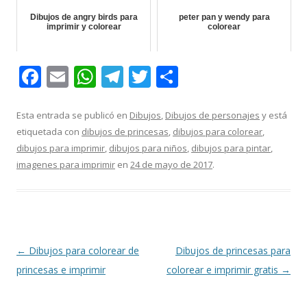
Dibujos de angry birds para
peter pan y wendy para
imprimir y colorear
colorear
F
E
W
T
T
C
ac
m
h
el
w
o
e
ai
at
e
itt
m
Esta entrada se publicó en
Dibujos
,
Dibujos de personajes
y está
etiquetada con
dibujos de princesas
,
dibujos para colorear
,
b
l
s
gr
er
p
dibujos para imprimir
,
dibujos para niños
,
dibujos para pintar
,
o
A
a
ar
imagenes para imprimir
en
24 de mayo de 2017
.
o
p
m
ti
k
p
r
Navegación
←
Dibujos para colorear de
Dibujos de princesas para
de
princesas e imprimir
colorear e imprimir gratis
→
entradas