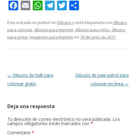
F
E
W
T
T
C
ac
m
h
el
w
o
e
ai
at
e
itt
m
Esta entrada se publicó en
Dibujos
y está etiquetada con
dibujos
para colorear
,
dibujos para imprimir
,
dibujos para niños
,
dibujos
b
l
s
gr
er
p
para pintar
,
imagenes para imprimir
en
10 de junio de 2017
.
o
A
a
ar
o
p
m
ti
k
p
r
Navegación
←
Dibujos de hulk para
Dibujos de paw patrol para
de
colorear gratis
colorear en linea
→
entradas
Deja una respuesta
Tu dirección de correo electrónico no será publicada.
Los
campos obligatorios están marcados con
*
Comentario
*