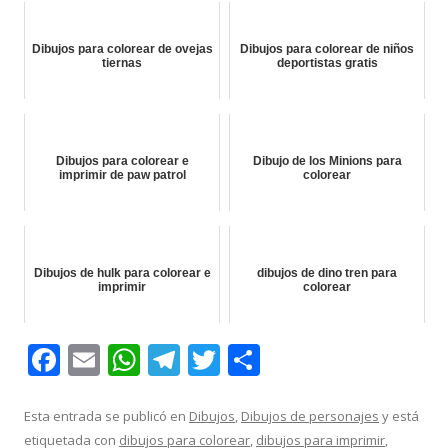
Dibujos para colorear de ovejas
Dibujos para colorear de niños
tiernas
deportistas gratis
Dibujos para colorear e
Dibujo de los Minions para
imprimir de paw patrol
colorear
Dibujos de hulk para colorear e
dibujos de dino tren para
imprimir
colorear
F
E
W
T
T
C
ac
m
h
el
w
o
e
ai
at
e
itt
m
Esta entrada se publicó en
Dibujos
,
Dibujos de personajes
y está
etiquetada con
dibujos para colorear
,
dibujos para imprimir
,