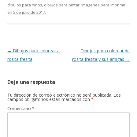
b
l
s
gr
er
p
dibujos para niños
,
dibujos para pintar
,
imagenes para imprimir
o
A
a
ar
en
5 de julio de 2017
.
o
p
m
ti
k
p
r
Navegación
←
Dibujos para colorear a
Dibujos para colorear de
de
rosita fresita
rosita fresita y sus amigas
→
entradas
Deja una respuesta
Tu dirección de correo electrónico no será publicada.
Los
campos obligatorios están marcados con
*
Comentario
*