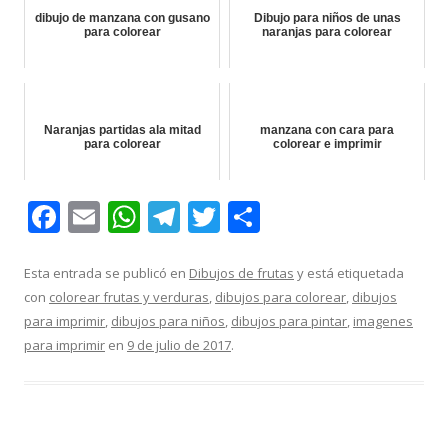
dibujo de manzana con gusano
Dibujo para niños de unas
para colorear
naranjas para colorear
Naranjas partidas ala mitad
manzana con cara para
para colorear
colorear e imprimir
F
E
W
T
T
C
ac
m
h
el
w
o
e
ai
at
e
itt
m
Esta entrada se publicó en
Dibujos de frutas
y está etiquetada
con
colorear frutas y verduras
,
dibujos para colorear
,
dibujos
b
l
s
gr
er
p
para imprimir
,
dibujos para niños
,
dibujos para pintar
,
imagenes
o
A
a
ar
para imprimir
en
9 de julio de 2017
.
o
p
m
ti
k
p
r