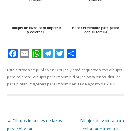
Dibujos de lazos para imprimir
Babar el elefante para pintar
y colorear
con su familia
F
E
W
T
T
C
ac
m
h
el
w
o
e
ai
at
e
itt
m
Esta entrada se publicó en
Dibujos
y está etiquetada con
dibujos
para colorear
,
dibujos para imprimir
,
dibujos para niños
,
dibujos
b
l
s
gr
er
p
para pintar
,
imagenes para imprimir
en
11 de agosto de 2017
.
o
A
a
ar
o
p
m
ti
k
p
r
Navegación
←
Dibujos infantiles de lazos
Dibujos de violeta para
de
para colorear
colorear e imprimir
→